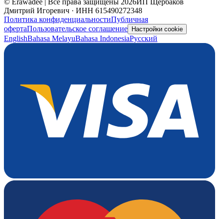
© Erawadee | Все права защищены 2026
ИП Щербаков
Дмитрий Игоревич · ИНН 615490272348
Политика конфиденциальности
Публичная
оферта
Пользовательское соглашение
Настройки cookie
English
Bahasa Melayu
Bahasa Indonesia
Русский