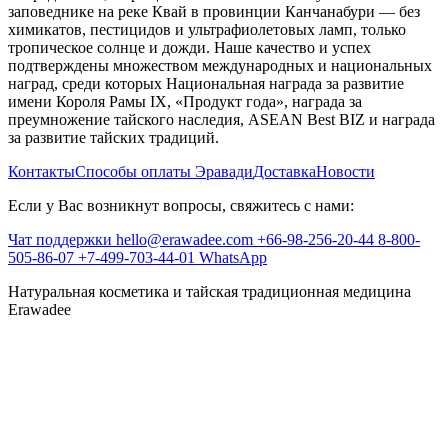
заповеднике на реке Квай в провинции Канчанабури — без
химикатов, пестицидов и ультрафиолетовых ламп, только
тропическое солнце и дожди. Наше качество и успех
подтверждены множеством международных и национальных
наград, среди которых Национальная награда за развитие
имени Короля Рамы IX, «Продукт года», награда за
преумножение тайского наследия, ASEAN Best BIZ и награда
за развитие тайских традиций.
Контакты
Способы оплаты Эравади
Доставка
Новости
Если у Вас возникнут вопросы, свяжитесь с нами:
Чат поддержки
hello@erawadee.com
+66-98-256-20-44
8-800-
505-86-07
+7-499-703-44-01
WhatsApp
Натуральная косметика и тайская традиционная медицина
Erawadee