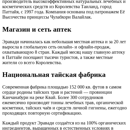
производитель высокоэффективных натуральных лечебных и
косметических средств из Королевства Таиланд, город
Паттайя, с 1997 года. Компания основана под патронажем Её
Высочества принцессы Чулабхорн Валайлак.
Магазин и сеть аптек
Эравади начиналась как небольшая местная аптека и за 20 лет
выросла в глобальную сеть онлайн- и офлайн-продаж,
охватывающую 8 стран. Каждый месяц нашу главную аптеку
в Паттайе посещают тысячи туристов, а также местные
жители со всего Королевства.
Национальная тайская фабрика
Современная фабрика площадью 152 000 кв. футов в самом
сердце родины тайских трав и растений — провинции
Канчанабури на реке Квай. Более 300 сотрудников
ежемесячно производят тонны лечебных трав, органической
косметики, тайских чаёв и средств личной гигиены, ежегодно
проходящих повторную сертификацию.
Каждый продукт Эравади создаётся из на 100% органических
ингредиентов, выращенных в естественных условиях в