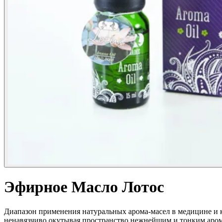
Эфирное Масло Лотос
Диапазон применения натуральных арома-масел в медицине и 
ненавязчиво окутывая пространство нежнейшим и тонким арома