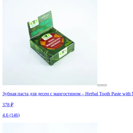
Зубная паста для десен с мангостином – Herbal Tooth Paste with
378 ₽
4.6
(146)