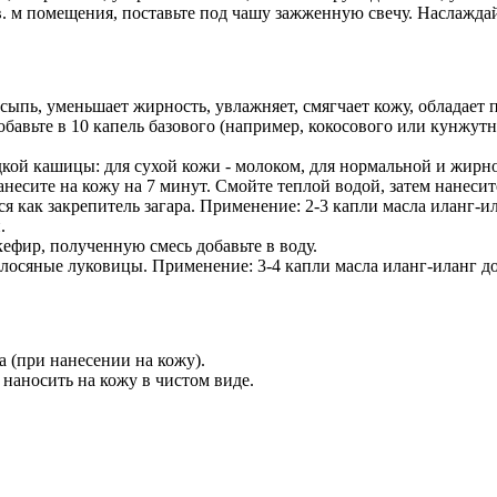
в. м помещения, поставьте под чашу зажженную свечу. Наслажда
ю сыпь, уменьшает жирность, увлажняет, смягчает кожу, облад
бавьте в 10 капель базового (например, кокосового или кунжутн
идкой кашицы: для сухой кожи - молоком, для нормальной и жир
анесите на кожу на 7 минут. Смойте теплой водой, затем нанесит
я как закрепитель загара. Применение: 2-3 капли масла иланг-ил
и.
 кефир, полученную смесь добавьте в воду.
лосяные луковицы. Применение: 3-4 капли масла иланг-иланг до
 (при нанесении на кожу).
 наносить на кожу в чистом виде.