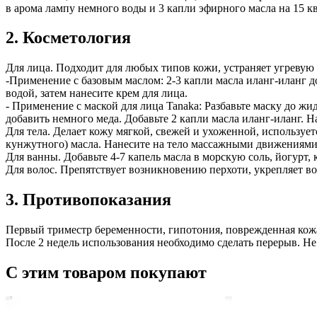
в арома лампу немного воды и 3 капли эфирного масла на 15 к
2. Косметология
Для лица. Подходит для любых типов кожи, устраняет угреву
-Применение с базовым маслом: 2-3 капли масла иланг-иланг до
водой, затем нанесите крем для лица.
- Применение с маской для лица Tanaka: Разбавьте маску до ж
добавить немного меда. Добавьте 2 капли масла иланг-иланг. Н
Для тела. Делает кожу мягкой, свежей и ухоженной, используетс
кунжутного) масла. Нанесите на тело массажными движениям
Для ванны. Добавьте 4-7 капель масла в морскую соль, йогурт,
Для волос. Препятствует возникновению перхоти, укрепляет во
3. Противопоказания
Первый триместр беременности, гипотония, поврежденная кожа
После 2 недель использования необходимо сделать перерыв. Не
С этим товаром покупают