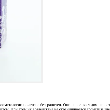
косметологии поистине безграничен. Они наполняют дом неповт
том. При этом их воздействие не ограничивается ароматизацие