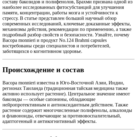
составу бакозидов и полифенолов, Брахми признана одной из
наиболее исследованных фитосубстанций для улучшения
памяти, концентрации, работы мозга и устойчивости к
стрессу. В статье представлен большой научный обзор
современных исследований, ключевые доказанные эффекты,
механизмы действия, рекомендации по применению, а также
подробный разбор свойств и безопасности. Узнайте, почему
Bacopa monnieri и продукт No.124 Brahmi capsules
востребованы среди специалистов и потребителей,
заботящихся о когнитивном здоровье.
Происхождение и состав
Bacopa monnieri известна в Юго-Восточной Азии, Индии,
регионах Таиланда (традиционная тайская медицина также
активно использует растение). Центральное значение имеют
бакозиды — особые сапонины, обладающие
нейропротективным и антиоксидантным действием. Также
растение содержит многочисленные полифенолы, алкалоиды
и флавоноиды, отвечающие за противовоспалительный,
адаптогенный и антикогнитивный эффекты.