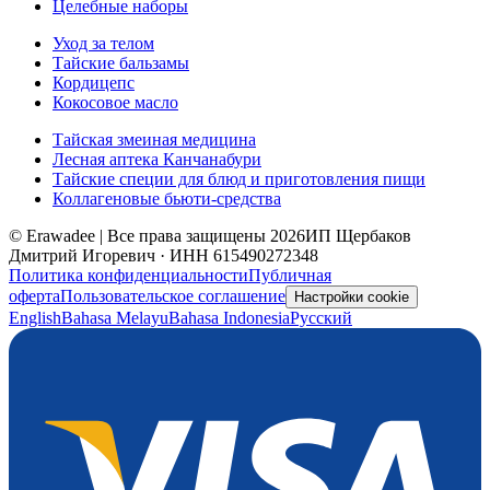
Целебные наборы
Уход за телом
Тайские бальзамы
Кордицепс
Кокосовое масло
Тайская змеиная медицина
Лесная аптека Канчанабури
Тайские специи для блюд и приготовления пищи
Коллагеновые бьюти-средства
© Erawadee | Все права защищены 2026
ИП Щербаков
Дмитрий Игоревич · ИНН 615490272348
Политика конфиденциальности
Публичная
оферта
Пользовательское соглашение
Настройки cookie
English
Bahasa Melayu
Bahasa Indonesia
Русский