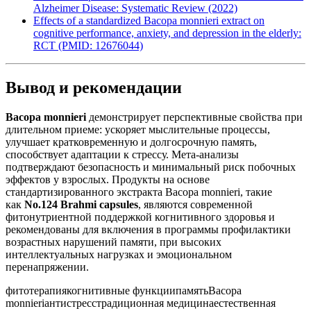
Alzheimer Disease: Systematic Review (2022)
Effects of a standardized Bacopa monnieri extract on
cognitive performance, anxiety, and depression in the elderly:
RCT (PMID: 12676044)
Вывод и рекомендации
Bacopa monnieri
демонстрирует перспективные свойства при
длительном приеме: ускоряет мыслительные процессы,
улучшает кратковременную и долгосрочную память,
способствует адаптации к стрессу. Мета-анализы
подтверждают безопасность и минимальный риск побочных
эффектов у взрослых. Продукты на основе
стандартизированного экстракта Bacopa monnieri, такие
как
No.124 Brahmi capsules
, являются современной
фитонутриентной поддержкой когнитивного здоровья и
рекомендованы для включения в программы профилактики
возрастных нарушений памяти, при высоких
интеллектуальных нагрузках и эмоциональном
перенапряжении.
фитотерапия
когнитивные функции
память
Bacopa
monnieri
антистресс
традиционная медицина
естественная