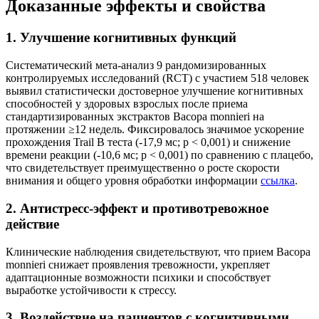
Доказанные эффекты и свойства
1. Улучшение когнитивных функций
Систематический мета-анализ 9 рандомизированных
контролируемых исследований (RCT) с участием 518 человек
выявил статистически достоверное улучшение когнитивных
способностей у здоровых взрослых после приема
стандартизированных экстрактов Bacopa monnieri на
протяжении ≥12 недель. Фиксировалось значимое ускорение
прохождения Trail B теста (-17,9 мс; p < 0,001) и снижение
времени реакции (-10,6 мс; p < 0,001) по сравнению с плацебо,
что свидетельствует преимущественно о росте скорости
внимания и общего уровня обработки информации
ссылка
.
2. Антистресс-эффект и противотревожное
действие
Клинические наблюдения свидетельствуют, что прием Bacopa
monnieri снижает проявления тревожности, укрепляет
адаптационные возможности психики и способствует
выработке устойчивости к стрессу.
3. Воздействие на пациентов с когнитивными