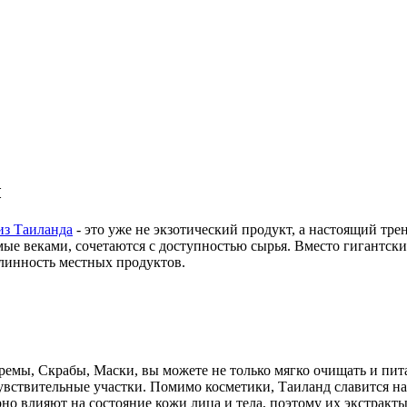
ы
из Таиланда
- это уже не экзотический продукт, а настоящий тре
е веками, сочетаются с доступностью сырья. Вместо гигантски
длинность местных продуктов.
ремы, Скрабы, Маски, вы можете не только мягко очищать и пит
чувствительные участки. Помимо косметики, Таиланд славится н
о влияют на состояние кожи лица и тела, поэтому их экстракты 