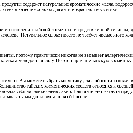
 продукты содержат натуральные ароматические масла, водоросл
лагена в качестве основы для анти-возрастной косметики.
и изготовлении тайской косметики и средств личной гигиены, д
человека. Натуральное сырье просто не требует чрезмерного кол
иенты, поэтому практически никогда не вызывает аллергических
 клеткам молодость и силу. По этой причине тайскую косметику
имент. Вы можете выбрать косметику для любого типа кожи, вол
Большинство тайских косметических средств относятся к средне
ндовала себя на рынке очень давно. Наш интернет магазин пред
и заказать, мы доставляем по всей России.