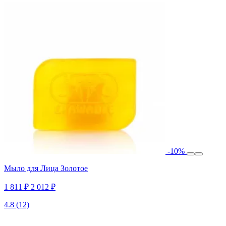
-10%
Мыло для Лица Золотое
1 811 ₽
2 012 ₽
4.8
(12)