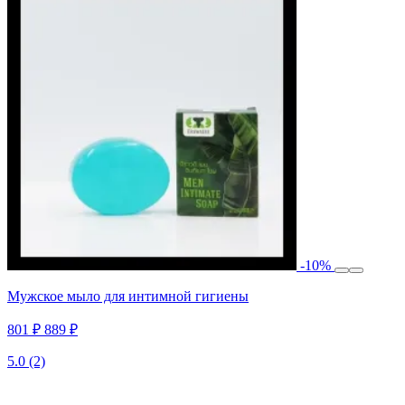
-10%
Мужское мыло для интимной гигиены
801 ₽
889 ₽
5.0
(2)