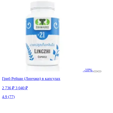
-10%
Гриб Рейши (Линчжи) в капсулах
2 736 ₽
3 040 ₽
4.9
(77)