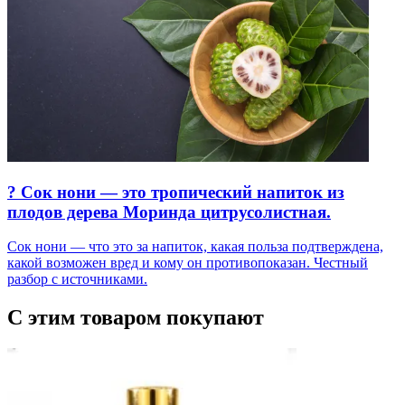
? Сок нони — это тропический напиток из
плодов дерева Моринда цитрусолистная.
Сок нони — что это за напиток, какая польза подтверждена,
какой возможен вред и кому он противопоказан. Честный
разбор с источниками.
С этим товаром покупают