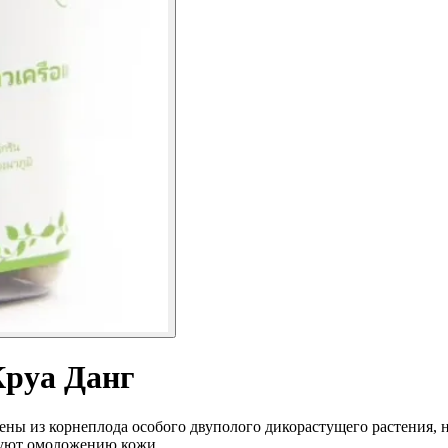
руа Данг
ы из корнеплода особого двуполого дикорастущего растения, н
вуют омоложению кожи.