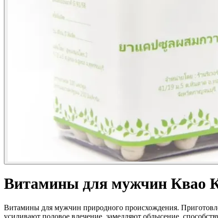
Витамины для мужчин Квао К
Витамины для мужчин природного происхождения. Приготовлен
усиливают половое влечение, замедляют облысение, способст