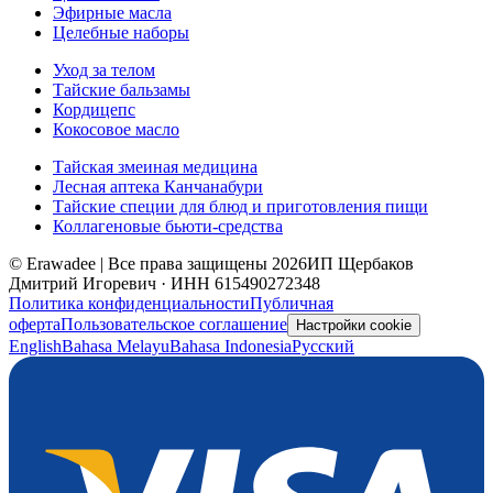
Эфирные масла
Целебные наборы
Уход за телом
Тайские бальзамы
Кордицепс
Кокосовое масло
Тайская змеиная медицина
Лесная аптека Канчанабури
Тайские специи для блюд и приготовления пищи
Коллагеновые бьюти-средства
© Erawadee | Все права защищены 2026
ИП Щербаков
Дмитрий Игоревич · ИНН 615490272348
Политика конфиденциальности
Публичная
оферта
Пользовательское соглашение
Настройки cookie
English
Bahasa Melayu
Bahasa Indonesia
Русский