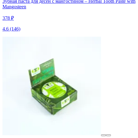
Зубная паста для десен с мангостином – Herbal Tooth Paste with
Mangosteen
378 ₽
4.6
(146)