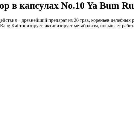
р в капсулах No.10 Ya Bum Ru
твия – древнейший препарат из 20 трав, кореньев целебных рас
ang Kai тонизирует, активизирует метаболизм, повышает рабо