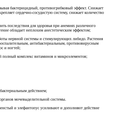
азывая бактерицидный, противогрибковый эффект. Снижает
крепляет сердечно-сосудистую систему, снижает количество
нить последствия для здоровья при анемиях различного
стение обладает неплохим анестетическим эффектом;
аботы нервной системы и стимулирующих либидо. Растения
воспалительным, антибактериальным, противовирусным
с и ногтей;
й полный комплекс витаминов и микроэлементов;
ибактериальным действием;
 органов мочевыделительной системы.
ячеистый и элефантопус усиливают и дополняют действие