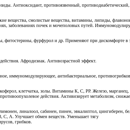
озиды. Антиоксидант, противоязвенный, противодиабетический
ькие вещества, смолистые вещества, витамины, липиды, флавон
иях, заболеваниях почек и мочеполовых путей. Иммуномодулир
, фитостерины, фурфурол и др. Применяют при дискомфорте в эп
действия. Афродизиак. Антивозрастной эффект.
ое, иммуномодулирующее, антибактериальное, противогрибково
оферол, клетчатка, золы. Витамины К, С, РР. Железо, марганец
 противоопухолевое действия. Активизирует метаболизм, снижае
имонен, линалоол, сабинен, пинен, эвкалиптол, цингиберен, бел
3, С, А. Улучшает обмен веществ. Уменьшает тягу
ирусов, грибков.