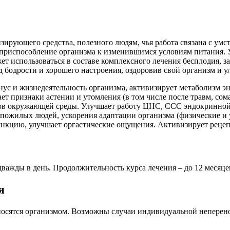
изирующего средства, полезного людям, чья работа связана с у
риспособление организма к изменившимся условиям питания. У
ет использоваться в составе комплексного лечения бесплодия, з
д бодрости и хорошего настроения, оздоровив свой организм и 
 и жизнедеятельность организма, активизирует метаболизм эн
ет признаки астении и утомления (в том числе после травм, сом
ов окружающей среды. Улучшает работу ЦНС, ССС эндокринной
у пожилых людей, ускорения адаптации организма (физические и
нкцию, улучшает оргастические ощущения. Активизирует рецеп
дважды в день. Продолжительность курса лечения – до 12 месяце
я
осятся организмом. Возможны случаи индивидуальной неперено
.