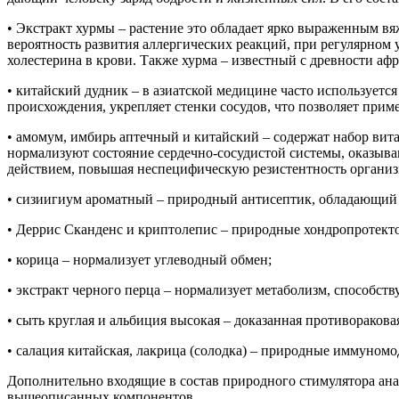
• Экстракт хурмы – растение это обладает ярко выраженным 
вероятность развития аллергических реакций, при регулярном
холестерина в крови. Также хурма – известный с древности аф
• китайский дудник – в азиатской медицине часто используетс
происхождения, укрепляет стенки сосудов, что позволяет прим
• амомум, имбирь аптечный и китайский – содержат набор ви
нормализуют состояние сердечно-сосудистой системы, оказы
действием, повышая неспецифическую резистентность организм
• сизиигиум ароматный – природный антисептик, обладающий
• Деррис Сканденс и криптолепис – природные хондропротект
• корица – нормализует углеводный обмен;
• экстракт черного перца – нормализует метаболизм, способств
• сыть круглая и альбиция высокая – доказанная противорако
• салация китайская, лакрица (солодка) – природные иммуном
Дополнительно входящие в состав природного стимулятора ана
вышеописанных компонентов.