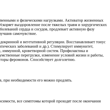
мственными и физическими нагрузками. Активатор жизненных
скоряет выздоровление после тяжелых травм и хирургических
аболеваний сердца и сосудов, продлевает активную фазу
улучшив самочувствие.
докринной и вегетативной регуляции. Восстанавливает тонус
атических заболеваний и др.). Стимулирует иммунитет,
, иммунной, кроветворной систем. Профилактика и
 умственные перегрузки, изменение условий жизни и работы,
торы феромонов. Способствует долголетию.
в, при необходимости его можно продлять.
симости, все симптомы которой проходят после окончания