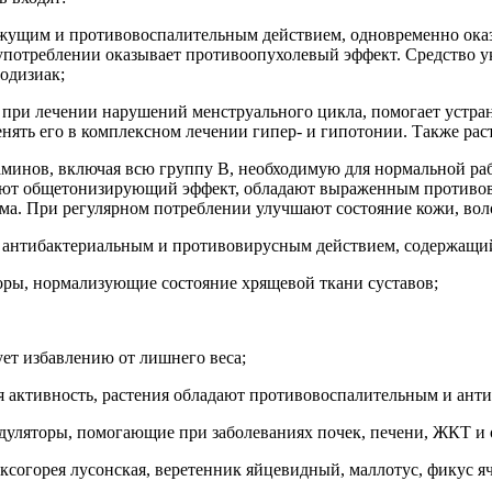
вяжущим и противовоспалительным действием, одновременно ок
 употреблении оказывает противоопухолевый эффект. Средство у
родизиак;
я при лечении нарушений менструального цикла, помогает устра
енять его в комплексном лечении гипер- и гипотонии. Также ра
таминов, включая всю группу В, необходимую для нормальной р
вают общетонизирующий эффект, обладают выраженным противо
а. При регулярном потреблении улучшают состояние кожи, воло
 антибактериальным и противовирусным действием, содержащи
оры, нормализующие состояние хрящевой ткани суставов;
ует избавлению от лишнего веса;
вая активность, растения обладают противовоспалительным и ант
одуляторы, помогающие при заболеваниях почек, печени, ЖКТ и
ксогорея лусонская, веретенник яйцевидный, маллотус, фикус 