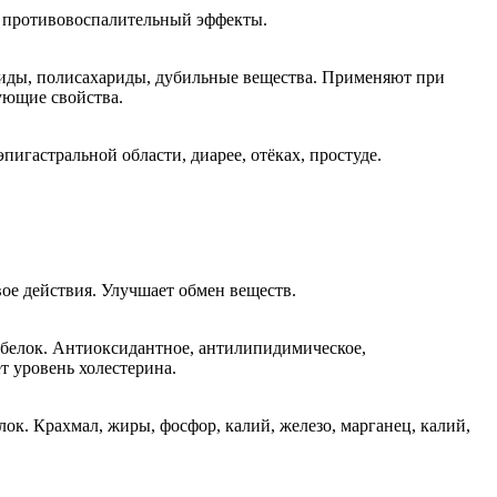
, противовоспалительный эффекты.
оиды, полисахариды, дубильные вещества. Применяют при
ующие свойства.
игастральной области, диарее, отёках, простуде.
е действия. Улучшает обмен веществ.
, белок. Антиоксидантное, антилипидимическое,
т уровень холестерина.
ок. Крахмал, жиры, фосфор, калий, железо, марганец, калий,