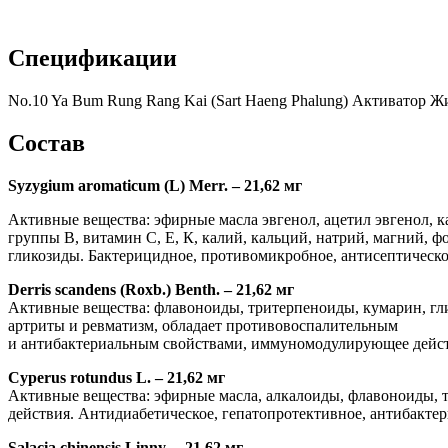
Спецификации
No.10 Ya Bum Rung Rang Kai (Sart Haeng Phalung) Активатор
Состав
Syzygium aromaticum (L) Merr. – 21,62 мг
Активные вещества: эфирные масла эвгенол, ацетил эвгенол, 
группы В, витамин С, Е, К, калий, кальций, натрий, магний, 
гликозиды. Бактерицидное, противомикробное, антисептическо
Derris scandens (Roxb.) Benth. – 21,62 мг
Активные вещества: флавоноиды, тритерпеноиды, кумарин, гли
артриты и ревматизм, обладает противовоспалительным
и антибактериальным свойствами, иммуномодулирующее дейст
Cyperus rotundus L. – 21,62 мг
Активные вещества: эфирные масла, алкалоиды, флавоноиды, 
действия. Антидиабетическое, гепатопротективное, антибактер
Salacia chinensis Linny. – 21,62 мг