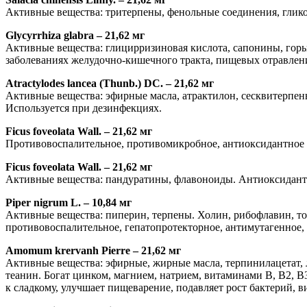
Активные вещества: тритерпены, фенольные соединения, глик
Glycyrrhiza glabra – 21,62 мг
Активные вещества: глицирризиновая кислота, сапонины, гор
заболеваниях желудочно-кишечного тракта, пищевых отравлен
Atractylodes lancea (Thunb.) DC. – 21,62 мг
Активные вещества: эфирные масла, атрактилон, сесквитерпены
Используется при дезинфекциях.
Ficus foveolata Wall. – 21,62 мг
Противовоспалительное, противомикробное, антиоксидантное 
Ficus foveolata Wall. – 21,62 мг
Активные вещества: пандуратины, флавоноиды. Антиоксидантн
Piper nigrum L. – 10,84 мг
Активные вещества: пиперин, терпены. Холин, рибофлавин, ток
противовоспалительное, гепатопротекторное, антимутагенное,
Amomum krervanh Pierre – 21,62 мг
Активные вещества: эфирные, жирные масла, терпинилацетат, л
теанин. Богат цинком, магнием, натрием, витаминами В, В2, В
к сладкому, улучшает пищеварение, подавляет рост бактерий, в