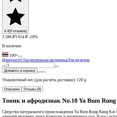
4.4
(9 отзывов)
3 288 ₽
3 654 ₽
-10%
В наличии
100+
Иммунитет
Традиционная медицина
Для мужчин
Добавить в корзину
Упаковочный вес (для расчёта доставки): 120 g
Описание
Отзывы (9)
Тоник и афродизиак No.10 Ya Bum Rung 
Средство натурального происхождения Ya Bum Rung Rang Kai 
дающий человеку заряд бодрости и жизненных сил. В его соста