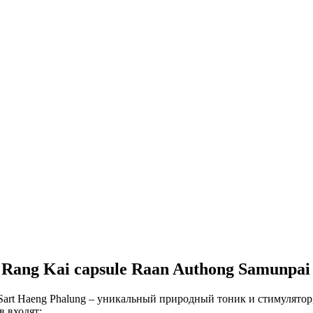
Rang Kai capsule Raan Authong Samunpai
Sart Haeng Phalung – уникальный природный тоник и стимулято
в входят: