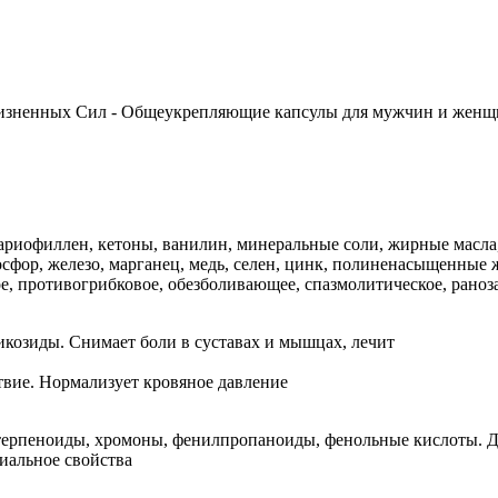
 Жизненных Сил - Общеукрепляющие капсулы для мужчин и женщи
кариофиллен, кетоны, ванилин, минеральные соли, жирные масл
фосфор, железо, марганец, медь, селен, цинк, полиненасыщенные
е, противогрибковое, обезболивающее, спазмолитическое, раноз
козиды. Снимает боли в суставах и мышцах, лечит
вие. Нормализует кровяное давление
терпеноиды, хромоны, фенилпропаноиды, фенольные кислоты. Д
иальное свойства