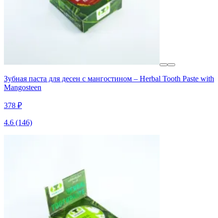
Зубная паста для десен с мангостином – Herbal Tooth Paste with
Mangosteen
378 ₽
4.6
(146)