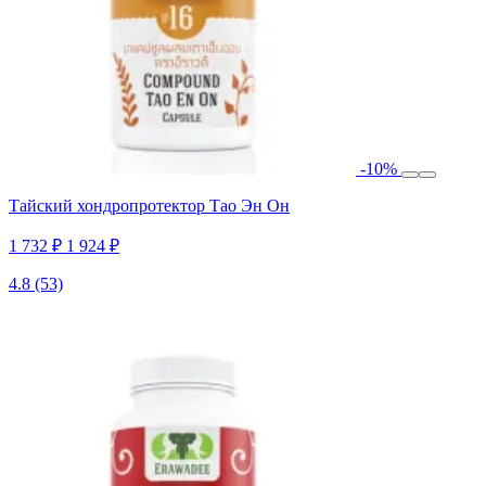
-10%
Тайский хондропротектор Тао Эн Он
1 732 ₽
1 924 ₽
4.8
(53)