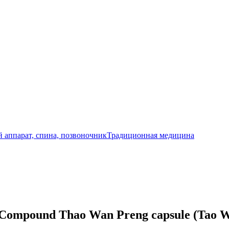
 аппарат, спина, позвоночник
Традиционная медицина
Compound Thao Wan Preng capsule (Tao W