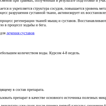
сменов при травмах, полученный в результате подготовке и уча
ается и укрепляется структура сосудов, повышается уровень мет
цесс разрушения суставной ткани, активизирует их восстановле
 процесс регенерации тканей мышц и суставов. Восстанавливают
 в процессе ходьбы и бега.
 для
лечения суставов
 небольшим количеством воды. Курсом 4-8 недель.
ящему в состав препарата.
ьзовать препарат в качестве основного источника полезных мик
результаты уже сразу после приема первой капсулы: снижение б