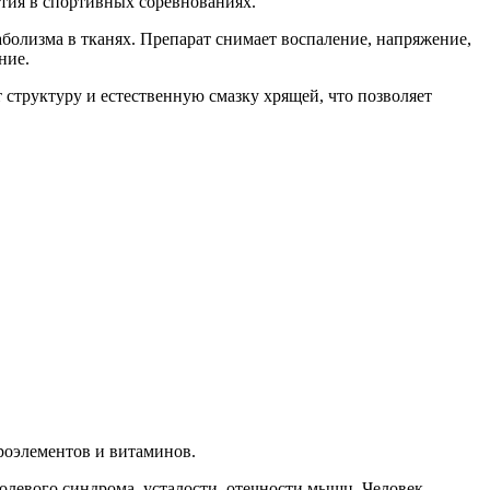
стия в спортивных соревнованиях.
аболизма в тканях. Препарат снимает воспаление, напряжение,
ние.
 структуру и естественную смазку хрящей, что позволяет
роэлементов и витаминов.
олевого синдрома, усталости, отечности мышц. Человек