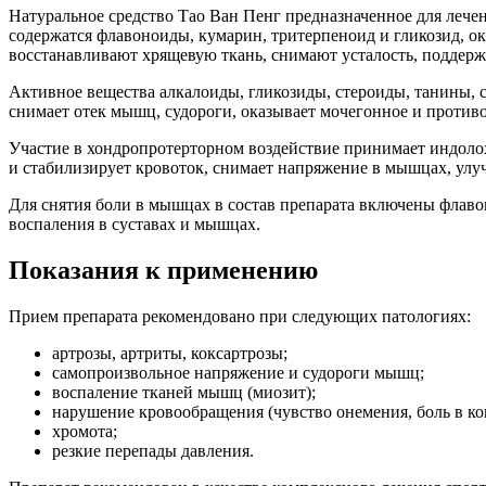
Натуральное средство Тао Ван Пенг предназначенное для лечен
содержатся флавоноиды, кумарин, тритерпеноид и гликозид, о
восстанавливают хрящевую ткань, снимают усталость, поддер
Активное вещества алкалоиды, гликозиды, стероиды, танины, 
снимает отек мышц, судороги, оказывает мочегонное и противо
Участие в хондропротерторном воздействие принимает индоло
и стабилизирует кровоток, снимает напряжение в мышцах, улу
Для снятия боли в мышцах в состав препарата включены флаво
воспаления в суставах и мышцах.
Показания к применению
Прием препарата рекомендовано при следующих патологиях:
артрозы, артриты, коксартрозы;
самопроизвольное напряжение и судороги мышц;
воспаление тканей мышц (миозит);
нарушение кровообращения (чувство онемения, боль в ко
хромота;
резкие перепады давления.