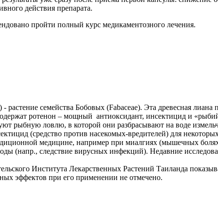
ивного действия препарата.
мендовано пройти полный курс медикаментозного лечения.
) - растение семейства Бобовых (Fabaceae). Эта древесная лиан
и содержат ротенон – мощный антиоксидант, инсектицид и «рыби
т рыбную ловлю, в которой они разбрасывают на воде измельче
ктицид (средство против насекомых-вредителей) для некоторых 
радиционной медицине, например при миалгиях (мышечных боля
ды (напр., следствие вирусных инфекций). Недавние исследован
ьского Института Лекарственных Растений Таиланда показывает,
чных эффектов при его применении не отмечено.