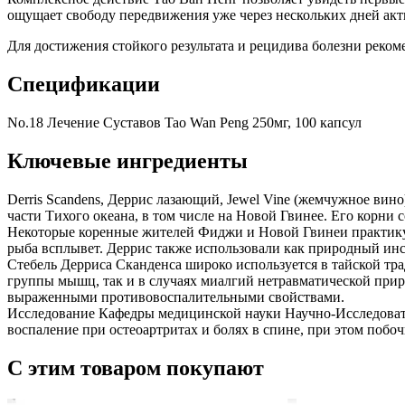
ощущает свободу передвижения уже через нескольких дней акт
Для достижения стойкого результата и рецидива болезни реко
Спецификации
No.18 Лечение Суставов Tao Wan Peng 250мг, 100 капсул
Ключевые ингредиенты
Derris Scandens, Деррис лазающий, Jewel Vine (жемчужное вино
части Тихого океана, в том числе на Новой Гвинее. Его корн
Некоторые коренные жителей Фиджи и Новой Гвинеи практикую
рыба всплывет. Деррис также использовали как природный инсе
Стебель Дерриса Сканденса широко используется в тайской т
группы мышц, так и в случаях миалгий нетравматической приро
выраженными противовоспалительными свойствами.
Исследование Кафедры медицинской науки Научно-Исследовател
воспаление при остеоартритах и болях в спине, при этом побо
С этим товаром покупают