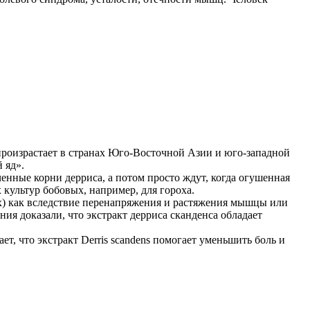
а произрастает в странах Юго-Восточной Азии и юго-западной
й яд».
нные корни дерриса, а потом просто ждут, когда огушенная
культур бобовых, например, для гороха.
х) как вследствие перенапряжения и растяжения мышцы или
ия доказали, что экстракт дерриса сканденса обладает
 что экстракт Derris scandens помогает уменьшить боль и