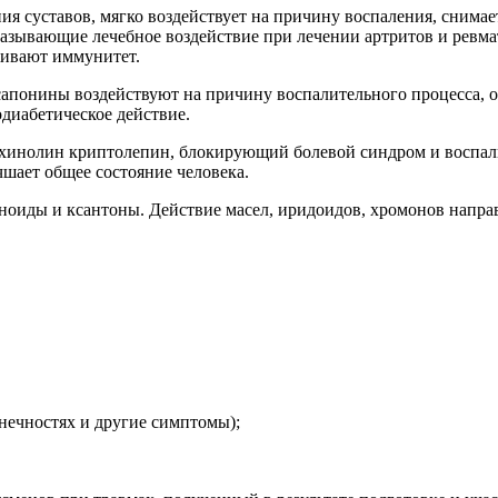
ия суставов, мягко воздействует на причину воспаления, снимае
казывающие лечебное воздействие при лечении артритов и ревм
живают иммунитет.
сапонины воздействуют на причину воспалительного процесса, о
диабетическое действие.
хинолин криптолепин, блокирующий болевой синдром и воспали
чшает общее состояние человека.
ноиды и ксантоны. Действие масел, иридоидов, хромонов направ
нечностях и другие симптомы);