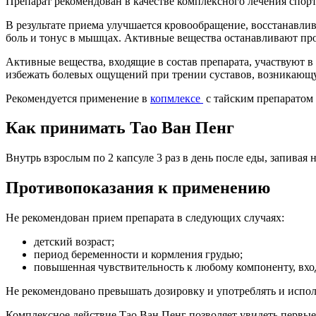
Препарат рекомендован в качестве комплексного лечения спорт
В результате приема улучшается кровообращение, восстанавлив
боль и тонус в мышцах. Активные вещества останавливают про
Активные вещества, входящие в состав препарата, участвуют в
избежать болевых ощущений при трении суставов, возникающую
Рекомендуется применение в
копмлексе
с тайским препаратом
Как принимать Тао Ван Пенг
Внутрь взрослым по 2 капсуле 3 раз в день после еды, запивая
Противопоказания к применению
Не рекомендован прием препарата в следующих случаях:
детский возраст;
период беременности и кормления грудью;
повышенная чувствительность к любому компоненту, вход
Не рекомендовано превышать дозировку и употреблять и испол
Комплексное действие Тао Ван Пенг позволяет увидеть первые 