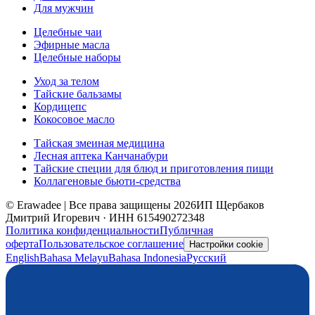
Для мужчин
Целебные чаи
Эфирные масла
Целебные наборы
Уход за телом
Тайские бальзамы
Кордицепс
Кокосовое масло
Тайская змеиная медицина
Лесная аптека Канчанабури
Тайские специи для блюд и приготовления пищи
Коллагеновые бьюти-средства
© Erawadee | Все права защищены 2026
ИП Щербаков
Дмитрий Игоревич · ИНН 615490272348
Политика конфиденциальности
Публичная
оферта
Пользовательское соглашение
Настройки cookie
English
Bahasa Melayu
Bahasa Indonesia
Русский