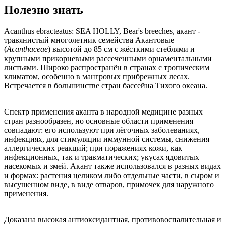
Полезно знать
Acanthus ebracteatus: SEA HOLLY, Bear's breeches, акант -
травянистый многолетник семейства Акантовые
(
Acanthaceae
) высотой до 85 см с жёсткими стеблями и
крупными прикорневыми рассеченными орнаментальными
листьями. Широко распространён в странах с тропическим
климатом, особенно в мангровых прибрежных лесах.
Встречается в большинстве стран бассейна Тихого океана.
Спектр применения аканта в народной медицине разных
стран разнообразен, но основные области применения
совпадают: его используют при лёгочных заболеваниях,
инфекциях, для стимуляции иммунной системы, снижения
аллергических реакций; при поражениях кожи, как
инфекционных, так и травматических; укусах ядовитых
насекомых и змей. Акант также использовался в разных видах
и формах: растения целиком либо отдельные части, в сыром и
высушенном виде, в виде отваров, примочек для наружного
применения.
Доказана высокая антиоксидантная, противовоспалительная и