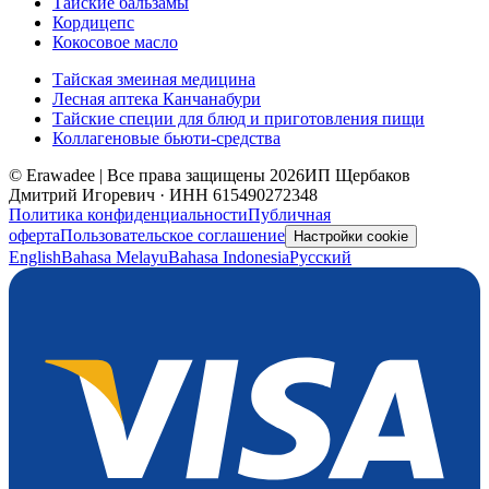
Тайские бальзамы
Кордицепс
Кокосовое масло
Тайская змеиная медицина
Лесная аптека Канчанабури
Тайские специи для блюд и приготовления пищи
Коллагеновые бьюти-средства
© Erawadee | Все права защищены 2026
ИП Щербаков
Дмитрий Игоревич · ИНН 615490272348
Политика конфиденциальности
Публичная
оферта
Пользовательское соглашение
Настройки cookie
English
Bahasa Melayu
Bahasa Indonesia
Русский