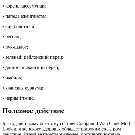
• корень кассумунара;
• папеда ежеиглистая;
• аир болотный;
• чеснок;
• лук-шалот;
• зеленый цейлонский перец;
• длинный яванский перец;
• имбирь;
• яванская куркума;
• черный тмин.
Полезное действие
Благодаря такому богатому составу Compound Wan Chuk Mod
Look для женского здоровья обладает широким спектром
действия. Имеет антибактериальные, противогрибковые,