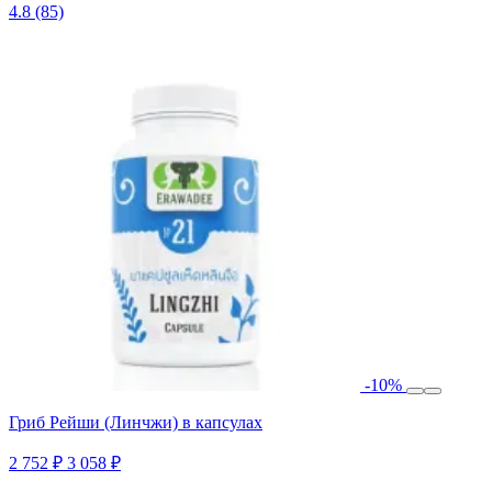
4.8
(85)
-10%
Гриб Рейши (Линчжи) в капсулах
2 752 ₽
3 058 ₽