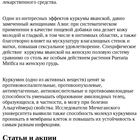
лекарственного средства.
Один из интересных эффектов куркумы яванской, давно
замеченный женщинами Азии: при систематическом
применении в качестве пищевой добавки она делает кожу
молодой и гладкой, в том числе в интимных областях, а также
благотворно влияет на мускулатуру влагалищных стенок и
матки, повышая сексуальное удовлетворение. Специфическое
действие куркумы яванской на женскую половую систему
сравнимо со столь же особым действием растения Pueraria
Mirifica на женскую грудь.
Куркумин (одно из активных веществ) ценят за
противовоспалительные, противоопухолевые,
антимутагенные, антиокислительные и противоамилоидные
(способность уменьшать образование амилоидных телец,
образующихся, в частности, в мозгу при болезни
Альцгеймера) свойства. Исследователи Мичиганского
университета выявили также способность молекул куркумина
проникать в мембраны клеток и повышать их устойчивость к
самым разным инфекциям.
Статьи и акции