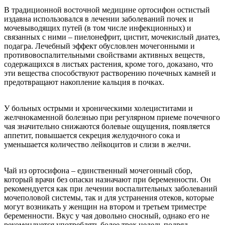
В традиционной восточной медицине ортосифон остистый
издавна использовался в лечении заболеваний почек и
мочевыводящих путей (в том числе инфекционных) и
связанных с ними – пиелонефрит, цистит, мочекислый диатез,
подагра. Лечебный эффект обусловлен мочегонными и
противовоспалительными свойствами активных веществ,
содержащихся в листьях растения, кроме того, доказано, что
эти вещества способствуют растворению почечных камней и
предотвращают накопление кальция в почках.
У больных острыми и хроническими холециститами и
желчнокаменной болезнью при регулярном приеме почечного
чая значительно снижаются болевые ощущения, появляется
аппетит, повышается секреция желудочного сока и
уменьшается количество лейкоцитов и слизи в желчи.
Чай из ортосифона – единственный мочегонный сбор,
который врачи без опаски назначают при беременности. Он
рекомендуется как при лечении воспалительных заболеваний
мочеполовой системы, так и для устранения отеков, которые
могут возникать у женщин на втором и третьем триместре
беременности. Вкус у чая довольно сносный, однако его не
рекомендуется употреблять более трех недель подряд.