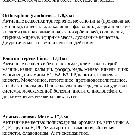
Orthosiphon grandiorus – 178,8 мг
Активные вещества: тритерпеновые сапонины (производные
амирина), гликозиды, алкалоиды, флавоноиды, органические
кислоты (винная, лимонная, фенокарбоновая), соли калия,
стерины, жирные, эфирные масла, дубильные вещества.
Диуретическое, спазмолитическое действия.
Panicum repens Linn. – 17,8 мг
Активные вещества: белки, крахмал, клетчатка, натрий,
магний, калий, кальций, фосфор, медь, железо, никель, цинк,
марганец, витамины В1, В2, В3, РР, каротин, фолиевая
кислота. Мочегонное, потогонное, противовоспалительное,
антибактериальное. При заболеваниях сердечно-сосудистой
системы, мочекаменной болезни, цистите, пиелонефрите,
дискинезии желчевыводящих путей
Ananas comosus Merr. – 17,8 мг
Активные вещества: полисахариды, бромелайн, витамины А,
С, Е, группы В, РР, бета-каротин, лимонная, яблочная
кислоты, флавоноиды. Антиоксидантное,