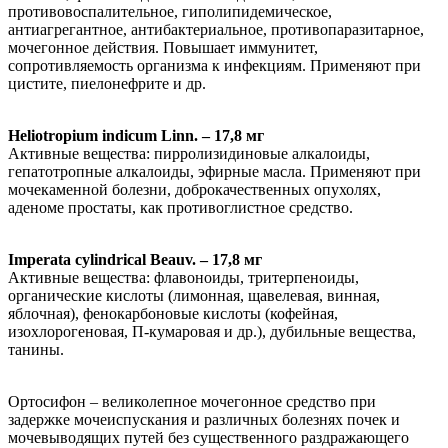
противовоспалительное, гиполипидемическое,
антиагрегантное, антибактериальное, противопаразитарное,
мочегонное действия. Повышает иммунитет,
сопротивляемость организма к инфекциям. Применяют при
цистите, пиелонефрите и др.
Heliotropium indicum Linn. – 17,8 мг
Активные вещества: пирролизидиновые алкалоиды,
гепатотропные алкалоиды, эфирные масла. Применяют при
мочекаменной болезни, доброкачественных опухолях,
аденоме простаты, как противоглистное средство.
Imperata cylindrical Beauv. – 17,8 мг
Активные вещества: флавоноиды, тритерпеноиды,
органические кислоты (лимонная, щавелевая, винная,
яблочная), фенокарбоновые кислоты (кофейная,
изохлорогеновая, П-кумаровая и др.), дубильные вещества,
танины.
Ортосифон – великолепное мочегонное средство при
задержке мочеиспускания и различных болезнях почек и
мочевыводящих путей без существенного раздражающего