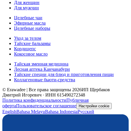
Для женщин
Для мужчин
Целебные чаи
Эфирные масла
Целебные наборы
Уход за телом
Тайские бальзамы
Кордицепс
Кокосовое масло
Тайская змеиная медицина
Лесная аптека Канчанабури
Тайские специи для блюд и приготовления пищи
Коллагеновые бьюти-средства
© Erawadee | Все права защищены 2026
ИП Щербаков
Дмитрий Игоревич · ИНН 615490272348
Политика конфиденциальности
Публичная
оферта
Пользовательское соглашение
Настройки cookie
English
Bahasa Melayu
Bahasa Indonesia
Русский