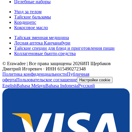
Целебные наборы
Уход за телом
Тайские бальзамы
Кордицепс
Кокосовое масло
Тайская змеиная медицина
Лесная аптека Канчанабури
Тайские специи для блюд и приготовления пищи
Коллагеновые бьюти-средства
© Erawadee | Все права защищены 2026
ИП Щербаков
Дмитрий Игоревич · ИНН 615490272348
Политика конфиденциальности
Публичная
оферта
Пользовательское соглашение
Настройки cookie
English
Bahasa Melayu
Bahasa Indonesia
Русский