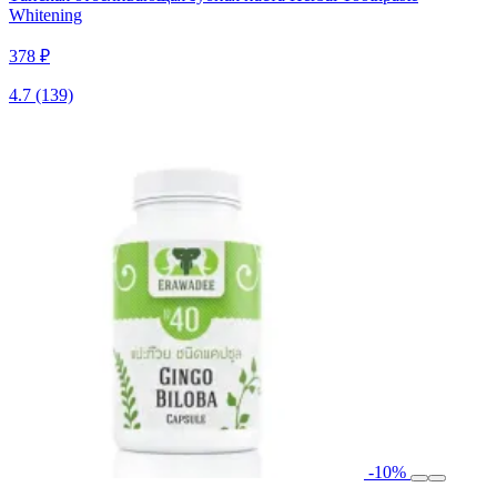
Whitening
378 ₽
4.7
(139)
-10%