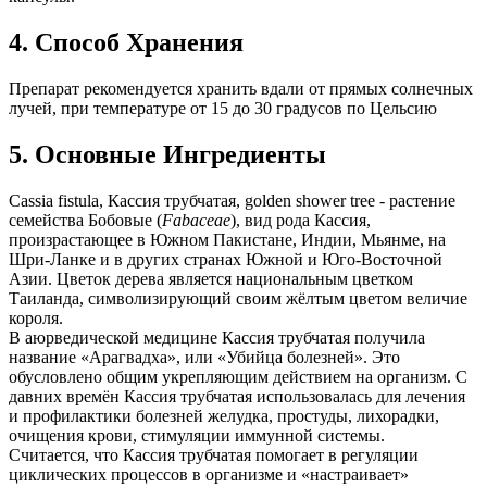
4. Способ Хранения
Препарат рекомендуется хранить вдали от прямых солнечных
лучей, при температуре от 15 до 30 градусов по Цельсию
5. Основные Ингредиенты
Cassia fistula, Кассия трубчатая, golden shower tree - растение
семейства Бобовые (
Fabaceae
), вид рода Кассия,
произрастающее в Южном Пакистане, Индии, Мьянме, на
Шри-Ланке и в других странах Южной и Юго-Восточной
Азии. Цветок дерева является национальным цветком
Таиланда, символизирующий своим жёлтым цветом величие
короля.
В аюрведической медицине Кассия трубчатая получила
название «Арагвадха», или «Убийца болезней». Это
обусловлено общим укрепляющим действием на организм. С
давних времён Кассия трубчатая использовалась для лечения
и профилактики болезней желудка, простуды, лихорадки,
очищения крови, стимуляции иммунной системы.
Считается, что Кассия трубчатая помогает в регуляции
циклических процессов в организме и «настраивает»