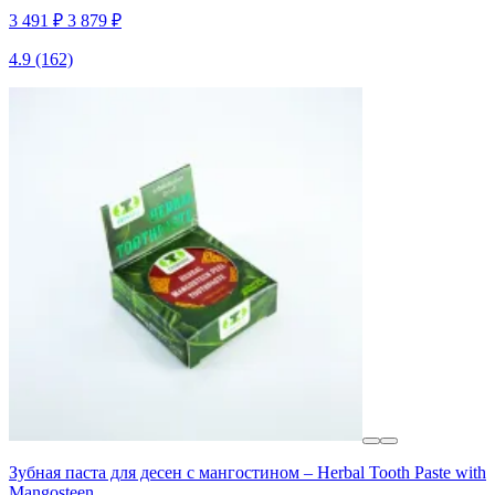
3 491 ₽
3 879 ₽
4.9
(162)
Зубная паста для десен с мангостином – Herbal Tooth Paste with
Mangosteen