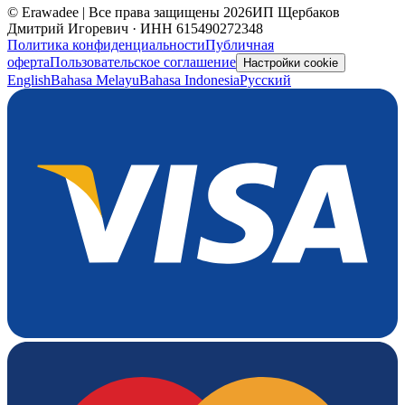
© Erawadee | Все права защищены 2026
ИП Щербаков
Дмитрий Игоревич · ИНН 615490272348
Политика конфиденциальности
Публичная
оферта
Пользовательское соглашение
Настройки cookie
English
Bahasa Melayu
Bahasa Indonesia
Русский