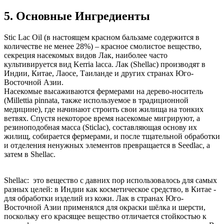
5. Основные Ингредиенты
Stic Lac Oil (в настоящем красном бальзаме содержится в
количестве не менее 28%) – красное смолистое вещество,
секреция насекомых видов Лак, наиболее часто
культивируется вид Kerria lacca. Лак (Shellac) производят в
Индии, Китае, Лаосе, Таиланде и других странах Юго-
Восточной Азии.
Насекомые высаживаются фермерами на дерево-носитель
(Millettia pinnata, также используемое в традиционной
медицине), где начинают строить свои жилища на тонких
ветвях. Спустя некоторое время насекомые мигрируют, а
резиноподобная масса (Sticlac), составляющая основу их
жилищ, собирается фермерами, и после тщательной обработки
и отделения ненужных элементов превращается в Seedlac, а
затем в Shellac.
Shellac: это вещество с давних пор использовалось для самых
разных целей: в Индии как косметическое средство, в Китае -
для обработки изделий из кожи. Лак в странах Юго-
Восточной Азии применялся для окраски шёлка и шерсти,
поскольку его красящее вещество отличается стойкостью к