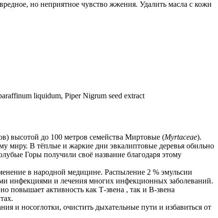
звредное, но неприятное чувство жжения. Удалить масла с кожи
 paraffinum liquidum, Piper Nigrum seed extract
ов) высотой до 100 метров семейства Миртовые (
Myrtaceae
).
му миру. В тёплые и жаркие дни эвкалиптовые деревья обильно
лубые Горы получили своё название благодаря этому
енение в народной медицине. Распыление 2 % эмульсии
ными инфекциями и лечения многих инфекционных заболеваний.
 повышает активность как Т-звена , так и В-звена
тах.
ния и носоглотки, очистить дыхательные пути и избавиться от