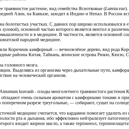
нее травянистое растение, вид семейства Яснотковые (
Lamiaceae
)
редней Азии, на Кавказе, заходит в Индию и Непал. В России вс
ов, на болотистых участках. С давних пор широко использовался 
 луговой
), основной частью которого является ментол и различн
мышленности и в медицине. В частности, является основной с
 азиатской народной медицине.
или Коричник камфорный — вечнозелёное дерево, вид рода Кор
адные районы Китая, Тайвань, японские острова Рюкю, Кюсю, С
ы головного мозга.
ции. Выделяясь из организма через дыхательные пути, камфор
ствие на человеческий организм.
Amomum kravanh - плоды многолетнего травянистого растения К
ни обладают очень сильным ароматом с камфорными тонами и при
 поперечном разрезе треугольные, — собирают, сушат на солнце
очной медицине считается, что кардамон помогает удалить из о
полости рта и дыхания, ибо эффективно нейтрализует патогенну
торого входит жирное масло, а также терпинеол, терпинилацета