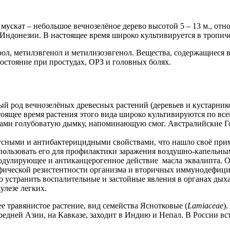
мускат – небольшое вечнозелёное дерево высотой 5 – 13 м., отн
 Индонезии. В настоящее время широко культивируется в тропич
рол, метилэвгенол и метилизоэвгенол. Вещества, содержащиеся 
стояние при простудах, ОРЗ и головных болях.
ный род вечнозелёных древесных растений (деревьев и кустарник
тоящее время растения этого вида широко культивируются по все
щами голубоватую дымку, напоминающую смог. Австралийские Го
сными и антибактерицидными свойствами, что нашло своё прим
использовать его для профилактики заражения воздушно-капель
улирующее и антиканцерогенное действие масла эквалипта. Оно
фической резистентности организма и вторичных иммунодефици
 устранить воспалительные и застойные явления в органах дыха
улезе легких.
нее травянистое растение, вид семейства Яснотковые (
Lamiaceae
)
редней Азии, на Кавказе, заходит в Индию и Непал. В России вс