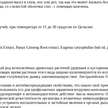
дания масел в глаза, нос или рот, так как это может вызвать бе
, со слизистой оболочки глаз - с помощью вазелина.
чей, при температуре от 15 до 30 градусов по Цельсию
uit Extract, Panax Ginseng Root extract, Eugenia caryophullus bud oil,
ный род вечнозелёных древесных растений (деревьев и кустарник
тоящее время растения этого вида широко культивируются по все
щами голубоватую дымку, напоминающую смог. Австралийские Го
сными и антибактерицидными свойствами, что нашло своё прим
использовать его для профилактики заражения воздушно-капель
улирующее и антиканцерогенное действие масла эквалипта. Оно
фической резистентности организма и вторичных иммунодефици
 устранить воспалительные и застойные явления в органах дыха
улезе легких.