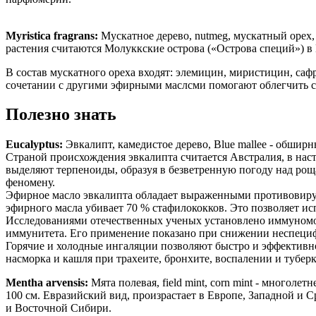
Myristica fragrans:
Мускатное дерево, nutmeg, мускатный орех, 
растения считаются Молуккские острова («Острова специй») в
В состав мускатного ореха входят: элемицин, миристицин, саф
сочетании с другими эфирными маслсми помогают облегчить со
Полезно знать
Eucalyptus:
Эвкалипт, камедистое дерево, Blue mallee - обшир
Страной происхождения эвкалипта считается Австралия, в нас
выделяют терпеноиды, образуя в безветренную погоду над ро
феномену.
Эфирное масло эвкалипта обладает выраженными противовиру
эфирного масла убивает 70 % стафилококков. Это позволяет 
Исследованиями отечественных ученых установлено иммуномод
иммунитета. Его применение показано при снижении неспеци
Горячие и холодные ингаляции позволяют быстро и эффективно
насморка и кашля при трахеите, бронхите, воспалении и туберк
Mentha arvensis:
Мята полевая, field mint, corn mint - многолет
100 см. Евразийский вид, произрастает в Европе, Западной и С
и Восточной Сибири.