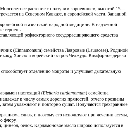
. Многолетнее растение с ползучим корневищем, высотой 15—
тречается на Северном Кавказе, в европейской части, Западной
в европейской и азиатской народной медицине. В надземной
ые терпены.
оставляющей рефлекторного сосудорасширяющего средства
ичник (Cinnamomum) семейства Лавровые (Lauraceae). Родиной
икоку, Хонсю и корейский остров Чеджудо. Камфорное дерево
а способствует отделению мокроты и улучшает дыхательную
ардамон настоящий (
Elettaria cardamomum
) семейства
надлежат к числу самых дорогих пряностей, отчего прозваны
, затем увлажняют и повторно сушат. Получаются трёхгранные
рганизма слизь, и поэтому его используют при лечении астмы,
ю флору.
т, цинеол, белок. Кардамоновое масло широко используется в