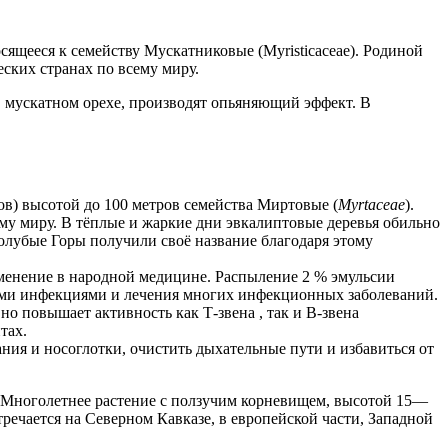
осящееся к семейству Мускатниковые (Myristicaceae). Родиной
еских странах по всему миру.
в мускатном орехе, производят опьяняющий эффект. В
ов) высотой до 100 метров семейства Миртовые (
Myrtaceae
).
му миру. В тёплые и жаркие дни эвкалиптовые деревья обильно
лубые Горы получили своё название благодаря этому
енение в народной медицине. Распыление 2 % эмульсии
ными инфекциями и лечения многих инфекционных заболеваний.
 повышает активность как Т-звена , так и В-звена
тах.
ния и носоглотки, очистить дыхательные пути и избавиться от
. Многолетнее растение с ползучим корневищем, высотой 15—
тречается на Северном Кавказе, в европейской части, Западной