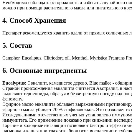
Необходимо соблюдать осторожность и избегать случайного попа
можно при помощи растительного масла или питательного крема
4. Способ Хранения
Препарат рекомендуется хранить вдали от прямых солнечных лу
5. Состав
Camphor, Eucaliptus, Clitriodora oil, Menthol, Myristica Franrans Fr
6. Основные ингредиенты
Eucalyptus:
Эвкалипт, камедистое дерево, Blue mallee - обшир
Страной происхождения эвкалипта считается Австралия, в нас
выделяют терпеноиды, образуя в безветренную погоду над ро
феномену.
Эфирное масло эвкалипта обладает выраженными противовиру
эфирного масла убивает 70 % стафилококков. Это позволяет 
Исследованиями отечественных ученых установлено иммуномод
иммунитета. Его применение показано при снижении неспеци
Горячие и холодные ингаляции позволяют быстро и эффективно
насморка и кашля при трахеите, бронхите, воспалении и туберк