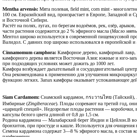
Mentha arvensis:
Мята полевая, field mint, corn mint - многолет
100 см. Евразийский вид, произрастает в Европе, Западной и С
и Восточной Сибири.
Растёт на полях, лугах, по берегам водоёмов, рек, озёр, арык
части растения содержится до 2 % эфирного масла (
Масло мяты
Ментол широко используется в современной пищевкусовой про
Валидол. С давних пор широко использовался в европейской и
Cinnamomum camphora:
Камфорное дерево, камфорный лавр, 
камфорного дерева является Восточная Азия: южные и юго-зап
при подходящих условиях может дожить до 1000 лет.
Камфора возбуждает дыхательный и сосудодвигательный центр
Она рекомендована к применению для улучшения микроциркуля
функцию легких. Запах камфоры оказывает успокаивающее дей
Siam Cardamom:
Сиамский кардамон, กระวานไทย (Тайский), 
Имбирные (
Zingiberaceae
). Плоды созревают на третий год, о
«царицей специй». Недозрелые плоды растения — коробочки, в
капсулы белого цвета длиной от 0,8 до 1,5 см.
Родина кардамона — Малабарский берег Индии и Цейлон.В вост
бронхитов, при простуде и кашле. Используется для очищения 
Семена кардамона содержат 3—8 % эфирного масла, в состав ко
парфюмерии.