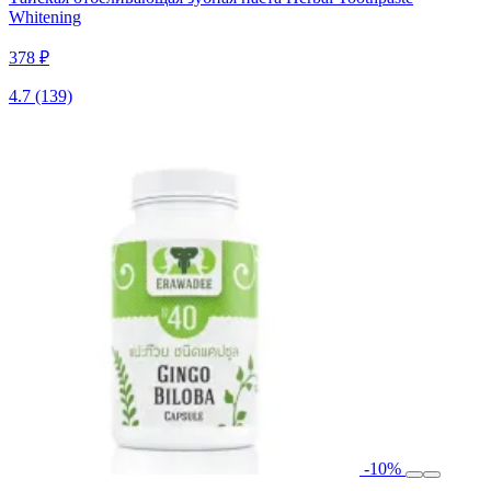
Whitening
378 ₽
4.7
(139)
-10%