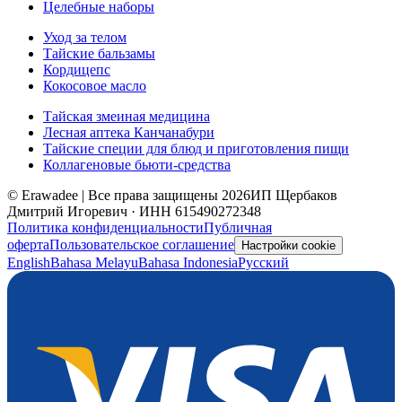
Целебные наборы
Уход за телом
Тайские бальзамы
Кордицепс
Кокосовое масло
Тайская змеиная медицина
Лесная аптека Канчанабури
Тайские специи для блюд и приготовления пищи
Коллагеновые бьюти-средства
© Erawadee | Все права защищены 2026
ИП Щербаков
Дмитрий Игоревич · ИНН 615490272348
Политика конфиденциальности
Публичная
оферта
Пользовательское соглашение
Настройки cookie
English
Bahasa Melayu
Bahasa Indonesia
Русский