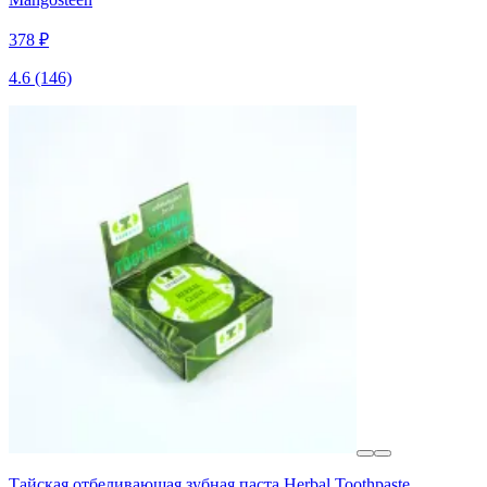
378 ₽
4.6
(146)
Тайская отбеливающая зубная паста Herbal Toothpaste