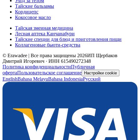
Уход за телом
Тайские бальзамы
Кордицепс
Кокосовое масло
Тайская змеиная медицина
Лесная аптека Канчанабури
Тайские специи для блюд и приготовления пищи
Коллагеновые бьюти-средства
© Erawadee | Все права защищены 2026
ИП Щербаков
Дмитрий Игоревич · ИНН 615490272348
Политика конфиденциальности
Публичная
оферта
Пользовательское соглашение
Настройки cookie
English
Bahasa Melayu
Bahasa Indonesia
Русский