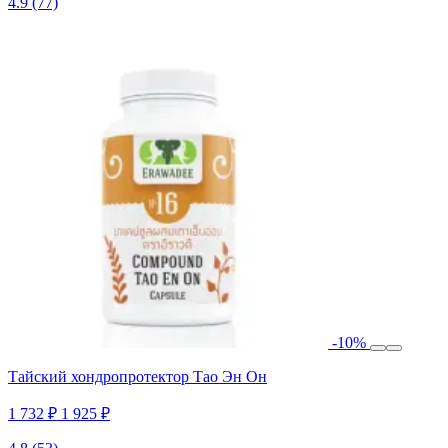
4.9
(77)
-10%
Тайский хондропротектор Тао Эн Он
1 732 ₽
1 925 ₽