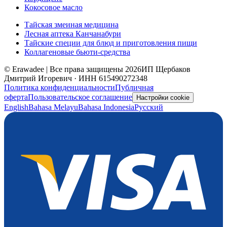
Кокосовое масло
Тайская змеиная медицина
Лесная аптека Канчанабури
Тайские специи для блюд и приготовления пищи
Коллагеновые бьюти-средства
© Erawadee | Все права защищены 2026
ИП Щербаков
Дмитрий Игоревич · ИНН 615490272348
Политика конфиденциальности
Публичная
оферта
Пользовательское соглашение
Настройки cookie
English
Bahasa Melayu
Bahasa Indonesia
Русский