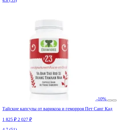
4.8
(53)
-10%
Тайские капсулы от варикоза и геморроя Пет Санг Кад
1 825 ₽
2 027 ₽
4.7
(51)