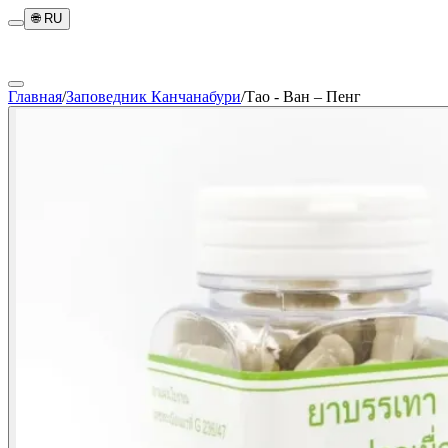
🌐
RU
Главная
/
Заповедник Канчанабури
/
Тао - Ван – Пенг