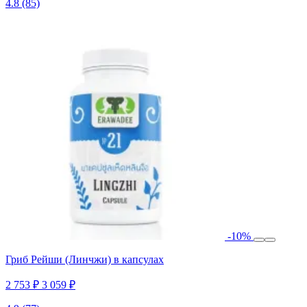
4.8
(85)
-10%
Гриб Рейши (Линчжи) в капсулах
2 753 ₽
3 059 ₽