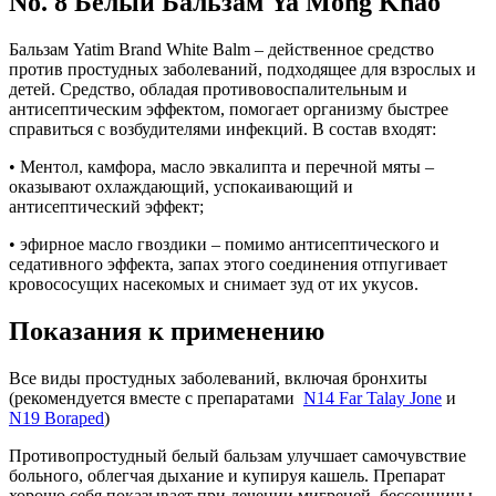
No. 8 Белый Бальзам Ya Mong Khao
Бальзам Yatim Brand White Balm – действенное средство
против простудных заболеваний, подходящее для взрослых и
детей. Средство, обладая противовоспалительным и
антисептическим эффектом, помогает организму быстрее
справиться с возбудителями инфекций. В состав входят:
• Ментол, камфора, масло эвкалипта и перечной мяты –
оказывают охлаждающий, успокаивающий и
антисептический эффект;
• эфирное масло гвоздики – помимо антисептического и
седативного эффекта, запах этого соединения отпугивает
кровососущих насекомых и снимает зуд от их укусов.
Показания к применению
Все виды простудных заболеваний, включая бронхиты
(рекомендуется вместе с препаратами
N14 Far Talay Jone
и
N19 Boraped
)
Противопростудный белый бальзам улучшает самочувствие
больного, облегчая дыхание и купируя кашель. Препарат
хорошо себя показывает при лечении мигреней, бессонницы,