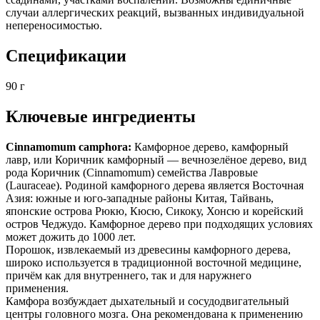
случаи аллергических реакций, вызванных индивидуальной
непереносимостью.
Спецификации
90 г
Ключевые ингредиенты
Cinnamomum camphora:
Камфорное дерево, камфорный
лавр, или Коричник камфорный — вечнозелёное дерево, вид
рода Коричник (Cinnamomum) семейства Лавровые
(Lauraceae). Родиной камфорного дерева является Восточная
Азия: южные и юго-западные районы Китая, Тайвань,
японские острова Рюкю, Кюсю, Сикоку, Хонсю и корейский
остров Чеджудо. Камфорное дерево при подходящих условиях
может дожить до 1000 лет.
Порошок, извлекаемый из древесины камфорного дерева,
широко используется в традиционной восточной медицине,
причём как для внутреннего, так и для наружнего
применения.
Камфора возбуждает дыхательный и сосудодвигательный
центры головного мозга. Она рекомендована к применению